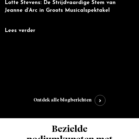
Lotte Stevens: De Strijdvaardige Stem van
W
Jeanne d’Arc in Groots Musicalspektakel
m
Lees verder
L
:
',
Ontdek alle blogberichten
Bezielde