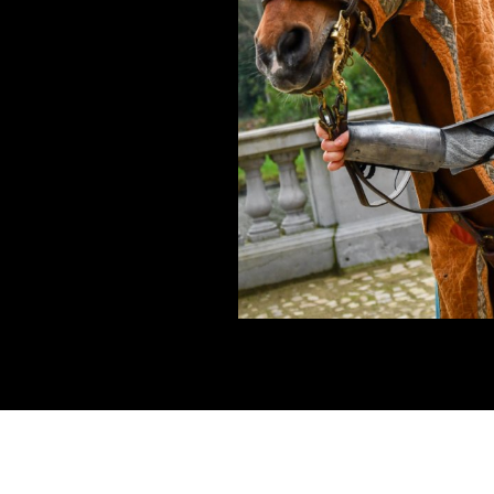
go's kunnen
 2016 voegde
 glansrol toe:
I', dat