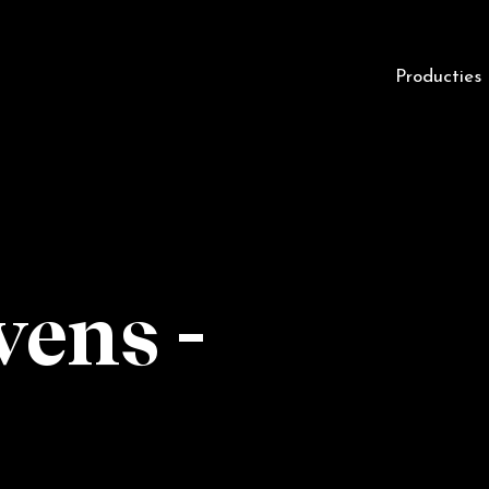
Producties
vens -