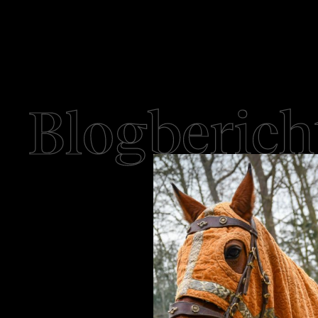
Blogberich
met Luc