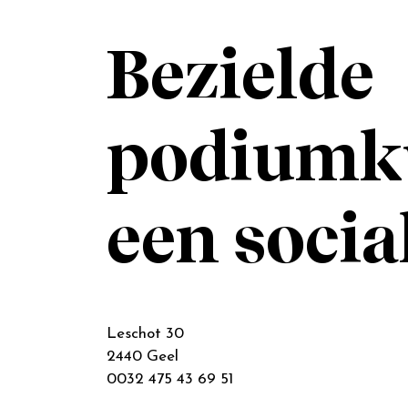
Bezielde
podiumk
een socia
Leschot 30
2440 Geel
0032 475 43 69 51