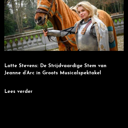
Lotte Stevens: De Strijdvaardige Stem van
W
Jeanne d’Arc in Groots Musicalspektakel
m
Lees verder
L
:
',