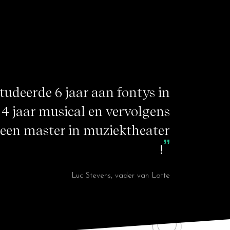
Grote madammen in het klein
 studeerde 6 jaar aan fontys in
t 4 jaar musical en vervolgens
r een master in muziektheater
!
Luc Stevens, vader van Lotte