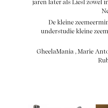
jaren later als Liesl zowel 
Ne
De kleine zeemeermin
understudie kleine zee
GheelaMania , Marie Antoi
Rub