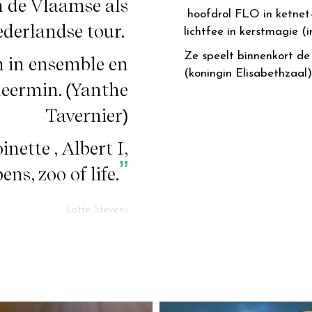
in de Vlaamse als
hoofdrol FLO in ketnet-
derlandse tour.
lichtfee in kerstmagie (i
Ze speelt binnenkort de
 in ensemble en
(koningin Elisabethzaal)
meermin. (Yanthe
Tavernier)
nette , Albert I,
ens, zoo of life.
Lotte Stevens