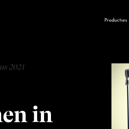
Producties
tus 2021
n in