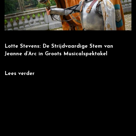
Lotte Stevens: De Strijdvaardige Stem van
W
Jeanne d’Arc in Groots Musicalspektakel
m
Lees verder
L
:
',