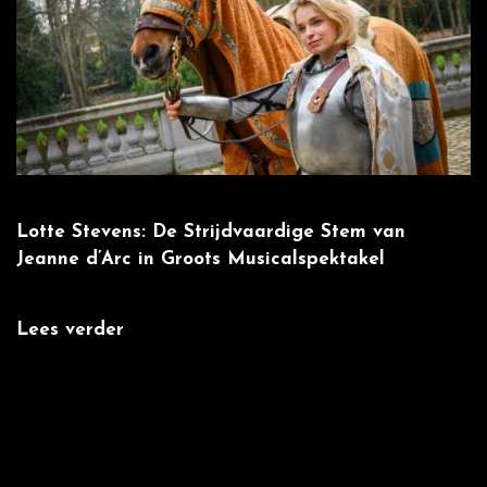
Lotte Stevens: De Strijdvaardige Stem van
W
Jeanne d’Arc in Groots Musicalspektakel
m
Lees verder
L
:
',