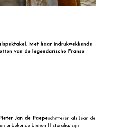
calspektakel. Met haar indrukwekkende
zetten van de legendarische Franse
Pieter Jan de Paepe
schitteren als Jean de
een onbekende binnen Historalia; zijn