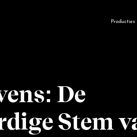
Producties
vens: De
ardige Stem v