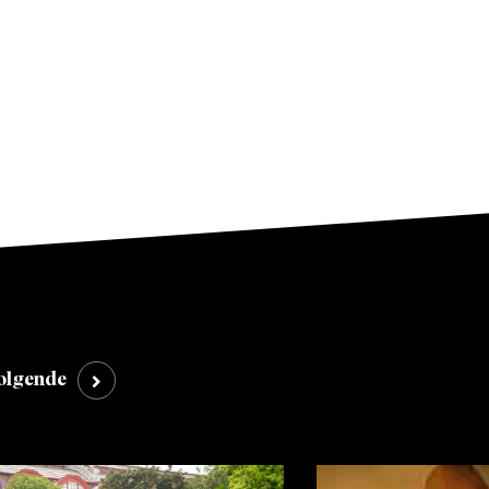
Pr
olgende