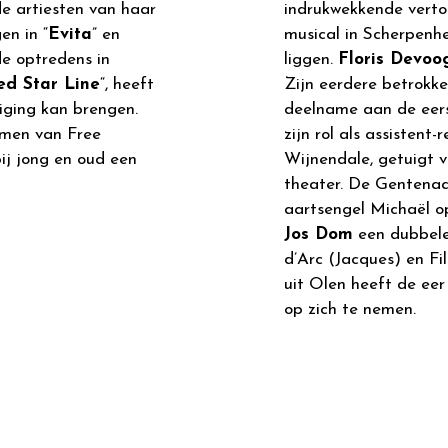
de artiesten van haar
indrukwekkende verto
en in “
Evita
” en
musical in Scherpenhe
de optredens in
liggen.
Floris Devoo
ed Star Line
“, heeft
Zijn eerdere betrokke
iging kan brengen.
deelname aan de eers
omen van Free
zijn rol als assistent
ij jong en oud een
Wijnendale, getuigt v
theater. De Gentena
aartsengel Michaël op
Jos Dom
een dubbele 
d’Arc (Jacques) en Fi
uit Olen heeft de eer
op zich te nemen.