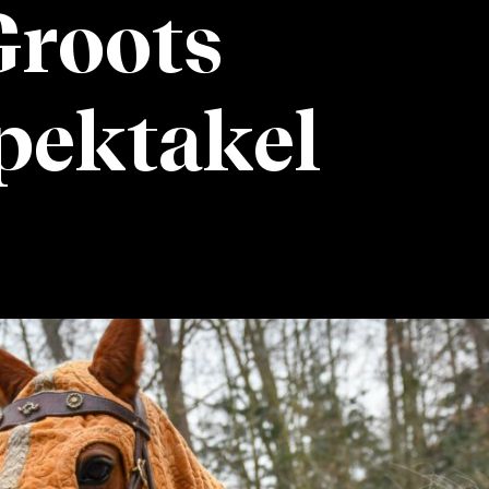
Groots
pektakel