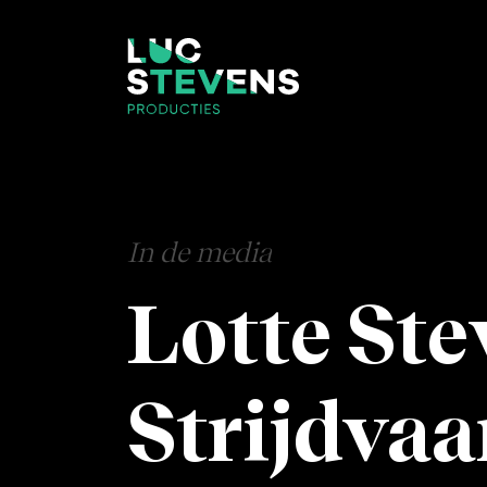
In de media
Lotte Ste
Strijdva