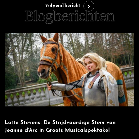
Volgend bericht
Blogberichten
Lotte Stevens: De Strijdvaardige Stem van
W
Jeanne d’Arc in Groots Musicalspektakel
m