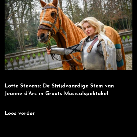
Lotte Stevens: De Strijdvaardige Stem van
W
Jeanne d’Arc in Groots Musicalspektakel
m
Lees verder
L
: