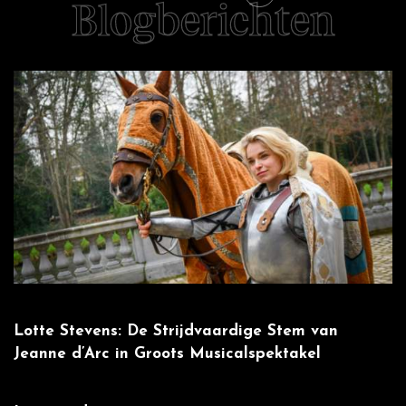
Blogberichten
Lotte Stevens: De Strijdvaardige Stem van
W
Jeanne d’Arc in Groots Musicalspektakel
m